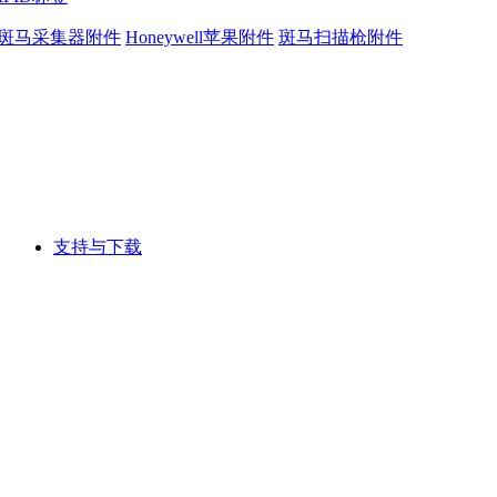
斑马采集器附件
Honeywell苹果附件
斑马扫描枪附件
支持与下载