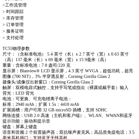
>工作流管理
> 时间跟踪
> 库存管理
> 订单管理
> 服务证明
> 支付处理
TC55物理参数
尺寸：（含标准电池） 5.4 英寸（长）x 2.7 英寸（宽）x 0.63 英寸
（高）137 毫米（长）x 69 毫米（宽）x 15.9毫米（高）
重量：含标准电池：7.8 盎司/220 克
显示屏：Blanview® LCD 显示屏，4.3 英寸 WVGA，超低功耗，超亮
图像 (700 NIT)，3% 半穿透反射，Corning Gorilla Glass 2
摄像头/成像仪出射窗口：Corning Gorilla Glass 2
触屏：双模电容式触控，支持手写笔或指尖（裸露或戴手套）输入
背光：LED 背光
电池：可更换、可充电锂离子电池：
标准：2940 mAh；扩展 1.5x：4410 mAh
扩展插槽：用户可用 32 GB microSD 插槽，支持 SDHC
网络连接：USB 2.0 高速（主机和客户端）、WLAN、WWAN和蓝牙
提示功能：振动和提示音
键盘：屏幕上键盘
语音和音频:2 个前置扬声器；双抗噪声麦克风；高品质免提电话；3.5
毫米耳机插口；支持蓝牙无线耳机