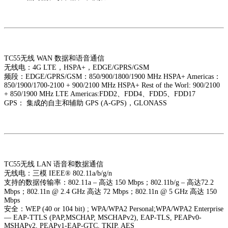
TC55无线 WAN 数据和语音通信
无线电：4G LTE，HSPA+，EDGE/GPRS/GSM
频段：EDGE/GPRS/GSM：850/900/1800/1900 MHz HSPA+ Americas：
850/1900/1700-2100 + 900/2100 MHz HSPA+ Rest of the Worl: 900/2100
+ 850/1900 MHz LTE Americas:
FDD2、FDD4、FDD5、FDD17
GPS： 集成的自主和辅助 GPS (A-GPS)，GLONASS
TC55无线 LAN 语音和数据通信
无线电：三模 IEEE® 802.11a/b/g/n
支持的数据传输率：802.11a – 高达 150 Mbps；802.11b/g – 高达72.2
Mbps；802.11n @ 2.4 GHz 高达 72 Mbps；802.11n @ 5 GHz 高达 150
Mbps
安全：WEP (40 or 104 bit) ; WPA/WPA2 Personal;WPA/WPA2 Enterprise
— EAP-TTLS (PAP,MSCHAP, MSCHAPv2), EAP-TLS, PEAPv0-
MSHAPv2, PEAPv1-EAP-GTC, TKIP, AES