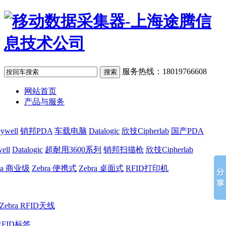
服务热线：18019766608
网站首页
产品与服务
ywell
销邦PDA
车载电脑
Datalogic
欣技Cipherlab
国产PDA
ell
Datalogic
超耐用3600系列
销邦扫描枪
欣技Cipherlab
ra 商业级
Zebra 便携式
Zebra 桌面式
RFID打印机
Zebra RFID天线
RFID标签